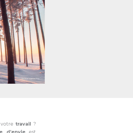
e votre
travail
?
e d’envie
est