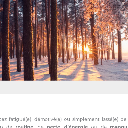
ez fatigué(e), démotivé(e) ou simplement lassé(e) d
ion de
routine
, de
perte d’énergie
ou de
manqu