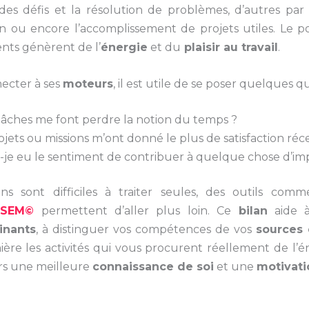
des défis et la résolution de problèmes, d’autres par la
n ou encore l’accomplissement de projets utiles. Le 
nts génèrent de l’
énergie
et du
plaisir au travail
.
ecter à ses
moteurs
, il est utile de se poser quelques qu
tâches me font perdre la notion du temps ?
ojets ou missions m’ont donné le plus de satisfaction r
-je eu le sentiment de contribuer à quelque chose d’im
ons sont difficiles à traiter seules, des outils com
ISEM
©
permettent d’aller plus loin. Ce
bilan
aide à
inants
, à distinguer vos compétences de vos
sources 
ère les activités qui vous procurent réellement de l’én
rs une meilleure
connaissance de soi
et une
motivati