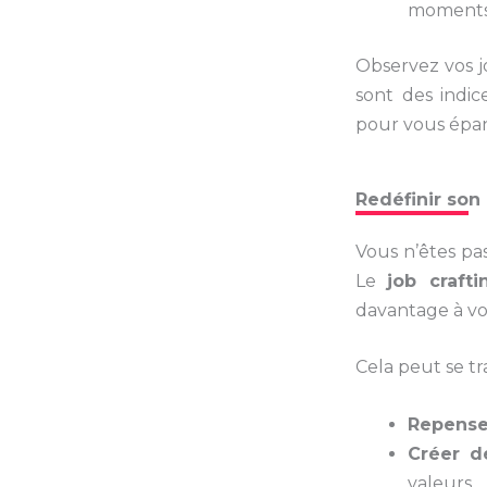
moments 
Observez vos j
sont des indi
pour vous épan
Redéfinir son 
Vous n’êtes pa
Le
job crafti
davantage à vo
Cela peut se tr
Repense
Créer d
valeurs.