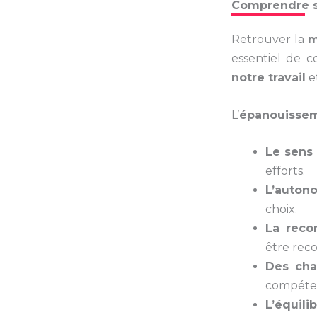
Comprendre se
Retrouver la
m
essentiel de
notre travail
e
L’
épanouissem
Le sens 
efforts.
L’autono
choix.
La recon
être reco
Des cha
compéte
L’équil