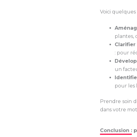
Voici quelques
Aménage
plantes,
Clarifie
: pour réd
Développ
un facteu
Identifi
pour les l
Prendre soin d
dans votre mot
Conclusion : p