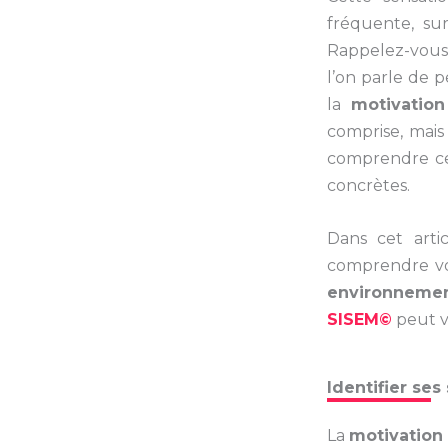
fréquente, sur
Rappelez-vous 
l’on parle de 
la
motivation
comprise, mais 
comprendre ce
concrètes.
Dans cet arti
comprendre vo
environnement
SISEM©
peut v
Identifier se
La
motivation