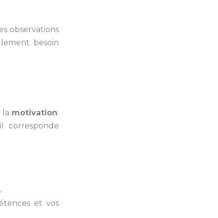
es observations
llement besoin
 la
motivation
.
l corresponde
.
étences et vos