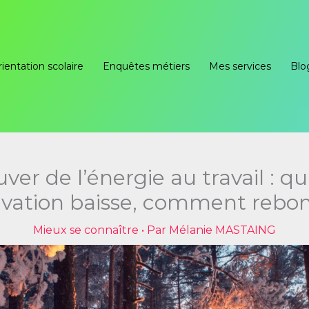
ientation scolaire
Enquêtes métiers
Mes services
Blo
ver de l’énergie au travail : q
vation baisse, comment rebon
Mieux se connaître
• Par
Mélanie MASTAING