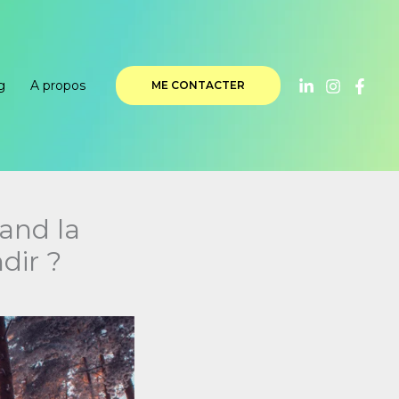
g
A propos
ME CONTACTER
uand la
dir ?