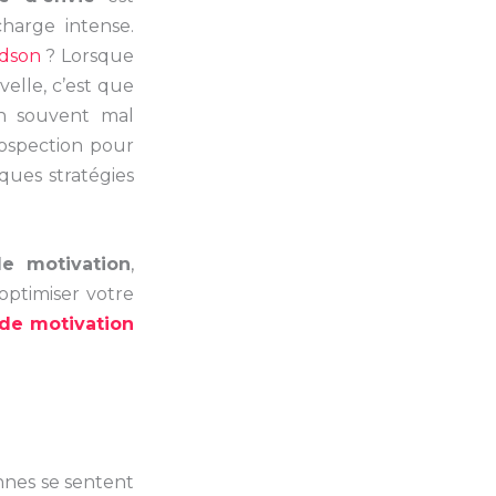
charge intense.
udson
? Lorsque
elle, c’est que
on souvent mal
trospection pour
ues stratégies
e motivation
,
optimiser votre
 de motivation
nnes se sentent