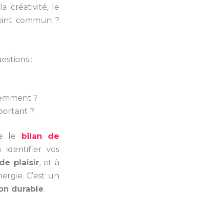
 créativité, le
point commun ?
estions :
écemment ?
portant ?
me le
bilan de
 identifier vos
de plaisir
, et à
ergie. C’est un
on durable
.